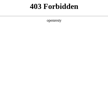
产品及服务
行业解决方案
合作伙伴
投资者关系
学荣膺中国信通院大模型基础能力权威认证
记国际问学”正式通过中国信息通信研究院（以下简称“中国信通院”）“大模型基
，覆盖数据安全、性能、效率三大核心模块，标志着和记国际数